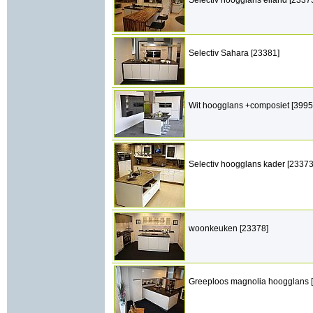
Selectiv hoogglans eiland [2337
Selectiv Sahara [23381]
Wit hoogglans +composiet [3995
Selectiv hoogglans kader [23373
woonkeuken [23378]
Greeploos magnolia hoogglans 