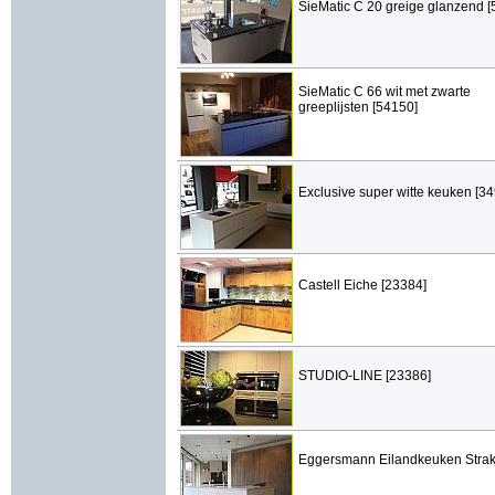
SieMatic C 20 greige glanzend [
SieMatic C 66 wit met zwarte
greeplijsten [54150]
Exclusive super witte keuken [3
Castell Eiche [23384]
STUDIO-LINE [23386]
Eggersmann Eilandkeuken Strak 