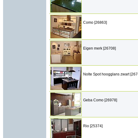
Como [26863]
Eigen merk [26708]
Nolte Spot hoogglans zwart [267
Geba Como [26978]
Rio [25374]