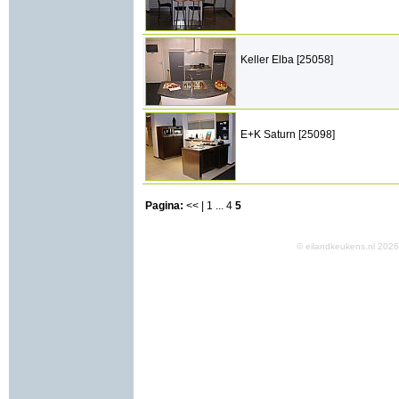
Keller Elba [25058]
E+K Saturn [25098]
Pagina:
<< |
1
...
4
5
© eilandkeukens.nl 20