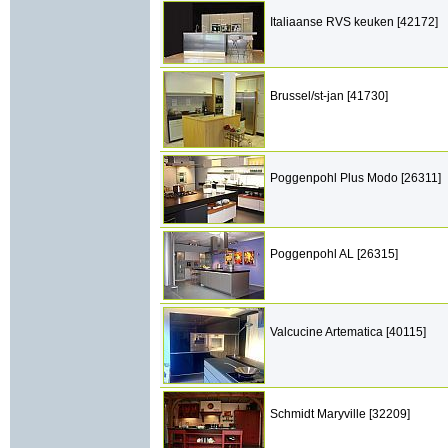
Italiaanse RVS keuken [42172]
Brussel/st-jan [41730]
Poggenpohl Plus Modo [26311]
Poggenpohl AL [26315]
Valcucine Artematica [40115]
Schmidt Maryville [32209]