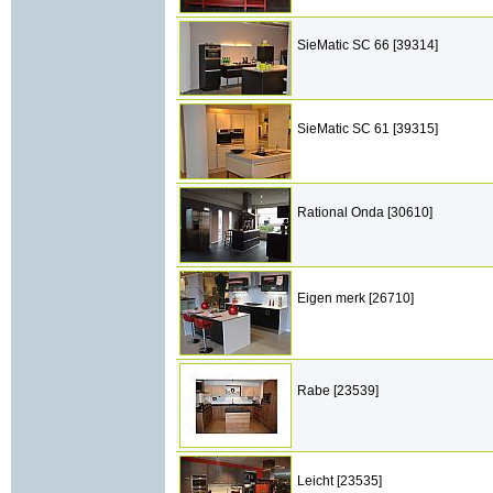
SieMatic SC 66 [39314]
SieMatic SC 61 [39315]
Rational Onda [30610]
Eigen merk [26710]
Rabe [23539]
Leicht [23535]