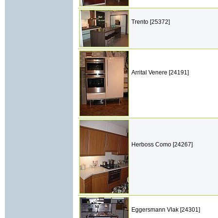
Trento [25372]
Arrital Venere [24191]
Herboss Como [24267]
Eggersmann Vlak [24301]