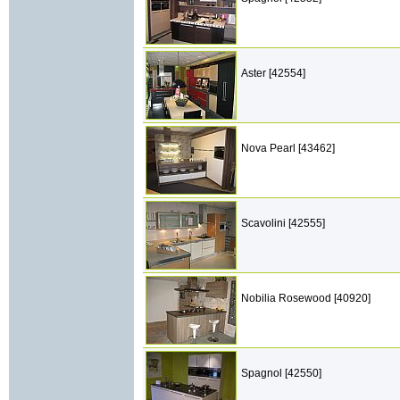
Aster [42554]
Nova Pearl [43462]
Scavolini [42555]
Nobilia Rosewood [40920]
Spagnol [42550]