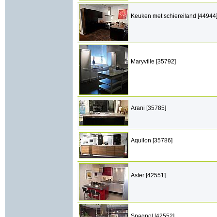
Keuken met schiereiland [44944
Maryville [35792]
Arani [35785]
Aquilon [35786]
Aster [42551]
Spagnol [42552]