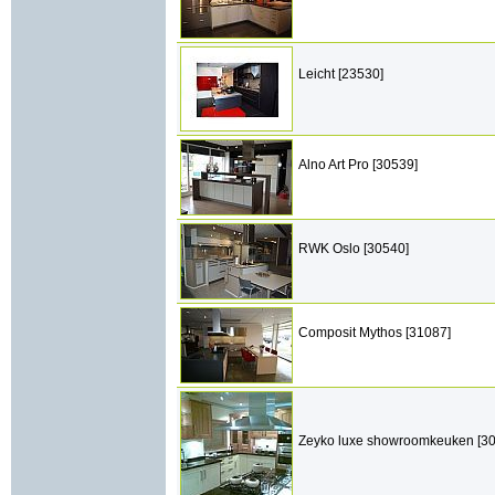
Leicht [23530]
Alno Art Pro [30539]
RWK Oslo [30540]
Composit Mythos [31087]
Zeyko luxe showroomkeuken [3