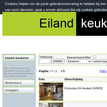
Cookies helpen om de juiste gebruikerservaring te hebben bij ee
van onze diensten, gaat u ermee akkoord dat wij cookies gebruik
zaterdag 8 augustus 2026, 10:08 uur
Welkom bij eilandkeukens.nl
Trefwoord:
Geavanceerd filter:
eiland keukens
Wilt u ook uw producten
aanbieden op deze site?
Pagina:
<< |
1
...
4
5
Foto 
Klik op onderstaande knop
voor meer informatie!
Foto
Omschrijving
Winkeliers
Exclusive KH keuken [34905]
Inloggen