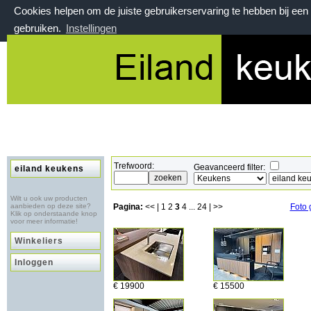
Cookies helpen om de juiste gebruikerservaring te hebben bij ee
gebruiken.
Instellingen
donderdag 6 augustus 2026, 10:06 uur
Welkom bij eilandkeukens.nl
Trefwoord:
Geavanceerd filter:
eiland keukens
Wilt u ook uw producten
aanbieden op deze site?
Pagina:
<< |
1
2
3
4
...
24
| >>
Foto 
Klik op onderstaande knop
voor meer informatie!
Winkeliers
Inloggen
€ 19900
€ 15500