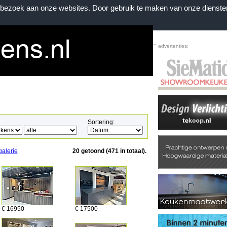
n bezoek aan onze websites. Door gebruik te maken van onze dienste
Home
|
Voorwaarden
|
Contact
|
Favorieten
advertenties:
Sortering:
galerie
20 getoond (471 in totaal).
€ 16950
€ 17500