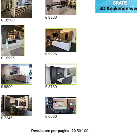
€ 8300
€ 18500
€ 9995
€ 19995
€ 9800
€ 8780
€ 6500
€ 7245
Resultaten per pagina:
20
50
100