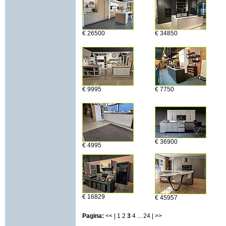
€ 26500
€ 34850
€ 9995
€ 7750
€ 36900
€ 4995
€ 16829
€ 45957
Pagina:
<< |
1
2
3
4
...
24
| >>