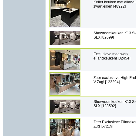
Keller keuken met eiland
zwart eiken [48922]
Showroomkeuken K13 Si
SLX [82699]
Exclusieve maatwerk
eilandkeuken! [32454]
Zeer exclusieve High En
V-Zug! [123294]
Showroomkeuken K13 Si
SLX [123592]
Zeer Exclusieve Eilandke
Zug [57219]