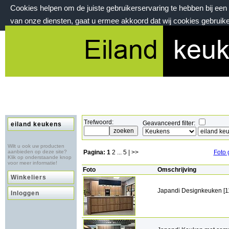
Cookies helpen om de juiste gebruikerservaring te hebben bij ee
van onze diensten, gaat u ermee akkoord dat wij cookies gebruik
vrijdag 7 augustus 2026, 21:55 uur
Welkom bij eilandkeukens.nl
Trefwoord:
Geavanceerd filter:
eiland keukens
Wilt u ook uw producten
aanbieden op deze site?
Pagina:
1
2
...
5
| >>
Foto 
Klik op onderstaande knop
voor meer informatie!
Foto
Omschrijving
Winkeliers
Japandi Designkeuken [1
Inloggen