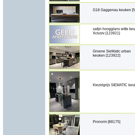
G18 Gaggenau keuken [
satijn hoogglans witte ke
Xclusiv [123921]
Groene SieMatic urban
keuken [123922]
Kiezelgrijs SIEMATIC keu
Pronorm [88175]