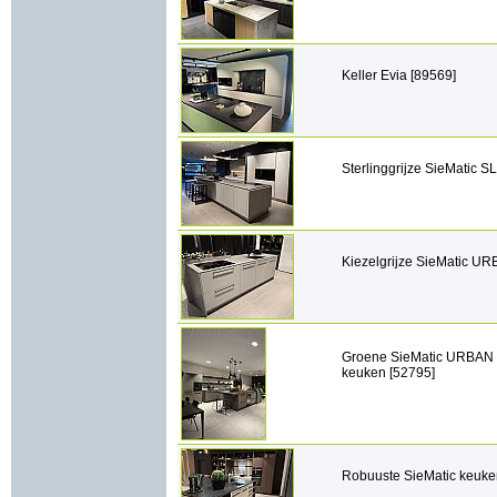
Keller Evia [89569]
Sterlinggrijze SieMatic S
Kiezelgrijze SieMatic UR
Groene SieMatic URBAN
keuken [52795]
Robuuste SieMatic keuke