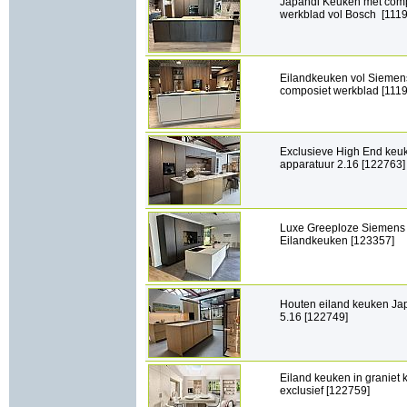
Japandi Keuken met com
werkblad vol Bosch [111
Eilandkeuken vol Siemen
composiet werkblad [111
Exclusieve High End keu
apparatuur 2.16 [122763]
Luxe Greeploze Siemens
Eilandkeuken [123357]
Houten eiland keuken Japa
5.16 [122749]
Eiland keuken in graniet k
exclusief [122759]