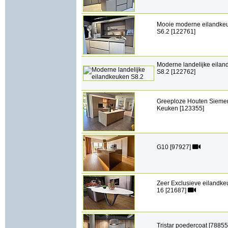
Mooie moderne eilandke
S6.2 [122761]
Moderne landelijke eila
S8.2 [122762]
Greeploze Houten Sieme
Keuken [123355]
G10 [97927]
Zeer Exclusieve eilandk
16 [21687]
Tristar poedercoat [78855