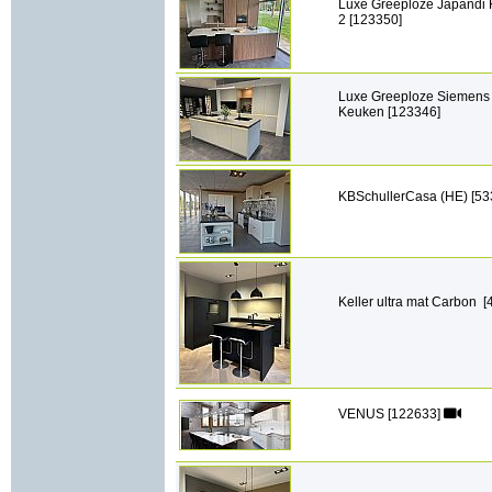
Luxe Greeploze Japandi
2 [123350]
Luxe Greeploze Siemens
Keuken [123346]
KBSchullerCasa (HE) [53
Keller ultra mat Carbon [
VENUS [122633]